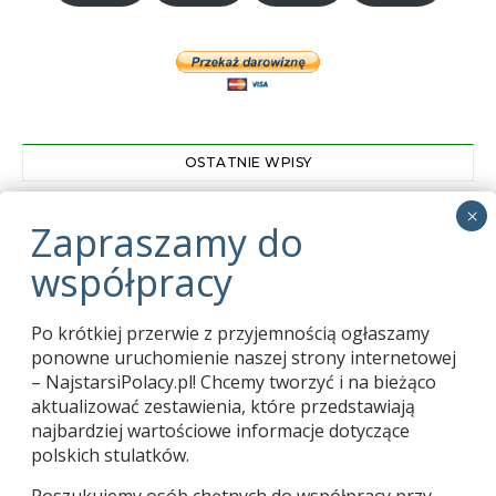
OSTATNIE WPISY
Zapraszamy do współpracy
01.03.2024
Pani Tekla Juniewicz kończy 114 lat
05.06.2020
Po krótkiej przerwie z przyjemnością ogłaszamy
Karol Bogdan 1913-2020
04.06.2020
ponowne uruchomienie naszej strony internetowej
– NajstarsiPolacy.pl! Chcemy tworzyć i na bieżąco
aktualizować zestawienia, które przedstawiają
najbardziej wartościowe informacje dotyczące
polskich stulatków.