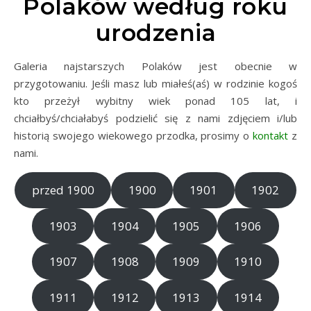
Polaków według roku
urodzenia
Galeria najstarszych Polaków jest obecnie w
przygotowaniu. Jeśli masz lub miałeś(aś) w rodzinie kogoś
kto przeżył wybitny wiek ponad 105 lat, i
chciałbyś/chciałabyś podzielić się z nami zdjęciem i/lub
historią swojego wiekowego przodka, prosimy o
kontakt
z
nami.
przed 1900
1900
1901
1902
1903
1904
1905
1906
1907
1908
1909
1910
1911
1912
1913
1914