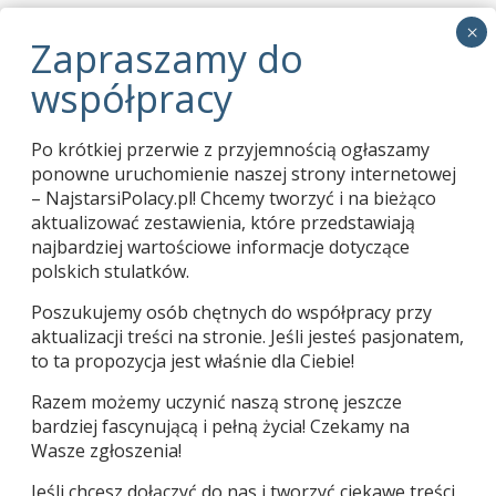
Zapraszamy do współpracy
01.03.2024
Pani Tekla Juniewicz kończy 114 lat
05.06.2020
Po krótkiej przerwie z przyjemnością ogłaszamy
Karol Bogdan 1913-2020
04.06.2020
ponowne uruchomienie naszej strony internetowej
– NajstarsiPolacy.pl! Chcemy tworzyć i na bieżąco
aktualizować zestawienia, które przedstawiają
najbardziej wartościowe informacje dotyczące
polskich stulatków.
Poszukujemy osób chętnych do współpracy przy
aktualizacji treści na stronie. Jeśli jesteś pasjonatem,
to ta propozycja jest właśnie dla Ciebie!
Razem możemy uczynić naszą stronę jeszcze
bardziej fascynującą i pełną życia! Czekamy na
Używamy ciasteczek, aby zapewnić najlepszą jakość
| Copyright © Wacław Jan Kroczek 2015-2026 |
korzystania z naszej witryny.
Wasze zgłoszenia!
Więcej informacji na temat plików ciasteczka, których
używamy, oraz możliwości ich wyłączenia znajdziesz w
Jeśli chcesz dołączyć do nas i tworzyć ciekawe treści