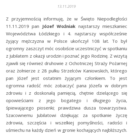
13.11.2019
Z przyjemnością informuję, że w Święto Niepodległości
11.11.2019 pan
Józef Woźniak
najstarszy mieszkaniec
Województwa Łódzkiego i 4. najstarszy współcześnie
żyjący mężczyzna w Polsce ukończył 108 lat. To był
ogromny zaszczyt móc osobiście uczestniczyć w spotkaniu
z Jubilatem z okazji urodzin i poznać jego Rodzinę. Z wizytą
zjawili się również druhowie z Ochotniczej Straży Pożarnej
oraz żołnierze z 28 pułku Strzelców Kaniowskich, którego
pan Józef jest ostatnim żyjącym członkiem. To jest
ogromna radość móc zobaczyć pana Józefa w dobrym
zdrowiu i z doskonałą pamięcią, chętnie dzielącego się
opowieściami z jego bogatego i długiego życia,
śpiewającego piosenki; prawdziwa dusza towarzystwa.
Szacownemu Jubilatowi dziękując za spotkanie życzę
zdrowia, szczęścia i wszelkiej pomyślności, radości i
uśmiechu na każdy dzień w gronie kochających najbliższych.