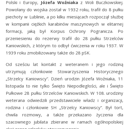
Polski i Europy,
Józefa Woźniaka
z Woli Buczkowskiej.
Powołany do wojska został w 1932 roku, trafił do 8 pułku
piechoty w Lublinie, a po kilku miesiącach rozpoczął służbę
w kompanii ciężkich karabinów maszynowych w elitarnej
formacji, jaką był Korpus Ochrony Pogranicza. Po
przeniesieniu do rezerwy trafił do 28 pułku Strzelców
Kaniowskich, z którym to odbył ćwiczenia w roku 1937. W
1939 roku zmobilizowany także do 28 pSK.
Od sześciu lat kontakt z weteranem i jego rodziną
utrzymują członkowie Stowarzyszenia Historycznego
„Strzelcy Kaniowscy”. Dzień urodzin Józefa Woźniaka, 11
listopada to nie tylko Święto Niepodległości, ale i Święto
Pułkowe 28 pułku Strzelców Kaniowskich. W 108. urodziny
weterana odwiedzili przedstawiciele władz i organizacji,
rodzina i członkowie SH „Strzelcy Kaniowscy”. Był tort,
chwila rozmowy, a także przekazano życzenia dla
szacownego jubilata zbierane w ramach ogólnopolskiej