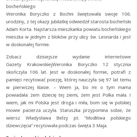
Weronika Boryczko z Bochni świętowała swoje 106.
urodziny, z tej okazji Jubilatkę odwiedził starosta bocheński
Adam Korta. Najstarsza mieszkanka powiatu bocheńskiego
mieszka w jednym z bloków przy ulicy św. Leonarda i jest
w doskonałej formie.
Zobacz dzisiejsze wydanie internetowe
Gazety KrakowskiejWeronika Boryczko 12 stycznia
skończyła 106 lat. Jest w doskonałej formie, potrafi z
pamięci recytować poezję, której nauczyła się 97 lat temu
w pierwszej klasie. – Wiem ja, bo mi o tym mama
powiadała: żem dziecię tej ziemi, żem jest Polka mała. I
wiem, jak mi Polska jest droga i miła, bom się w polskiej
mowie pacierza uczyła. Staruszka przypomina sobie, że
wiersz Władysława Bełzy pt. “Modlitwa polskiego
dziewczęcia” recytowała podczas święta 3 Maja.