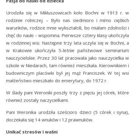
Pasja do nauki od dziecka
Urodziła się w Mikluszowicach koło Bochni w 1913 r. w
rodzinie rolniczej. – Było nas siedmioro i mimo ciężkich
warunków, rodzice mnie wykształcili, bo miałam zdolności i
chęć do nauki – wspomina. Pierwsze cztery klasy ukończyła
w rodzinnej wsi. Następne trzy lata uczyła się w Bochni, a
w Krakowie ukończyła 5-letnie państwowe seminarium
nauczycielskie. Przez 30 lat pracowała jako nauczycielka w
szkole w Niedarach, tam również mieszkała. Kierownikiem i
budowniczym placówki był jej mąż Franciszek. W tej wsi
małżeństwo mieszkało do emerytury, do 1972 r.
W ślady pani Weroniki poszły trzy z pięciu jej córek, które
również zostały naczycielkami.
Pani Weronika urodziła sześcioro dzieci (5 córek i syna),
doczekała się 14 wnuków i 12 prawnuków.
Unikać stresów i waśni