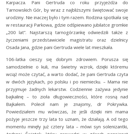
Karpacza. Pani Gertruda co roku przyjeżdża do
Tarnowskich Gór, by wraz z najbliższymi świętować swoje
urodziny. Nie inaczej było i tym razem. Rodzina spotkała się
w restauracji Parkowa, gdzie odśpiewano jubilatce gromkie
„200 lat”. Najstarszą tarnogórzankę odwiedzili także z
życzeniami przedstawiciele magistratu oraz dzielnicy
Osada Jana, gdzie pani Gertruda wiele lat mieszkała.
106-latka cieszy się dobrym zdrowiem. Porusza się
samodzielnie o kuli, ma świetny wzrok, dzięki któremu
wciąż może czytać, a warto dodać, że pani Gertruda czyta
w dwóch językach, po polsku i po niemiecku. – Mama nie
przyjmuje żadnych lekarstw. Codziennie zażywa jedynie
bajkalinę – to zioła długowieczności, które rosną nad
Bajkałem. Polecił nam je znajomy, dr Pokrywka.
Powiedziałem mu wówczas, że jeśli dzięki nim mama
pożyje jeszcze trzy lata to uznam, że działają. A od tego
momentu minęły już cztery lata – mówi syn solenizantki,