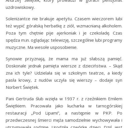
Andrzej Świętek, który prowadzi w górach pensjonat
uzdrowiskowy.
Solenizantce nie brakuje apetytu. Czasem wieczorem lubi
też wypić góralską herbatkę z ziół, wzmacnianą alkoholem.
Poza tym chętnie pije ajerkoniak i je czekoladę. Czas
spędza m.in. oglądając telewizję, szczególnie lubi programy
muzyczne. Ma wesołe usposobienie.
Synowie przyznają, że mama ma już słabszą pamięć.
Doskonale jednak pamięta wiersze z dzieciństwa. – Skąd
zna ich tyle? Udzielała się w szkolnym teatrze, a kiedy
pasła krowy, z nudów uczyła się wierszy – dodaje syn
Norbert Świętek.
Pani Gertruda ślub wzięła w 1937 r. z rzeźnikiem Emilem
Świętkiem. Pracowała jako kucharka w tarnogórskiej
restauracji „Pod Lipami”, a następnie w PKP. Po
przedwczesnej śmierci męża samodzielnie wychowywała i
utrzymywała rodzinę. Urodziła czwórkę dzieci. Dziś jest