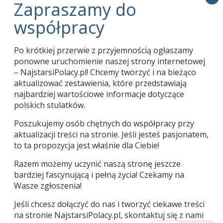
Zapraszamy do współpracy
01.03.2024
Pani Tekla Juniewicz kończy 114 lat
05.06.2020
Po krótkiej przerwie z przyjemnością ogłaszamy
Karol Bogdan 1913-2020
04.06.2020
ponowne uruchomienie naszej strony internetowej
– NajstarsiPolacy.pl! Chcemy tworzyć i na bieżąco
aktualizować zestawienia, które przedstawiają
najbardziej wartościowe informacje dotyczące
polskich stulatków.
Poszukujemy osób chętnych do współpracy przy
aktualizacji treści na stronie. Jeśli jesteś pasjonatem,
to ta propozycja jest właśnie dla Ciebie!
Razem możemy uczynić naszą stronę jeszcze
bardziej fascynującą i pełną życia! Czekamy na
Używamy ciasteczek, aby zapewnić najlepszą jakość
| Copyright © Wacław Jan Kroczek 2015-2026 |
korzystania z naszej witryny.
Wasze zgłoszenia!
Więcej informacji na temat plików ciasteczka, których
używamy, oraz możliwości ich wyłączenia znajdziesz w
Jeśli chcesz dołączyć do nas i tworzyć ciekawe treści
ustawieniach
.
na stronie NajstarsiPolacy.pl, skontaktuj się z nami
POWRÓT NA GÓRĘ