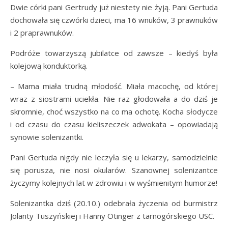
Dwie córki pani Gertrudy już niestety nie żyją. Pani Gertuda
dochowała się czwórki dzieci, ma 16 wnuków, 3 prawnuków
i 2 praprawnuków.
Podróże towarzyszą jubilatce od zawsze – kiedyś była
kolejową konduktorką.
– Mama miała trudną młodość. Miała macochę, od której
wraz z siostrami uciekła. Nie raz głodowała a do dziś je
skromnie, choć wszystko na co ma ochotę. Kocha słodycze
i od czasu do czasu kieliszeczek adwokata – opowiadają
synowie solenizantki.
Pani Gertuda nigdy nie leczyła się u lekarzy, samodzielnie
się porusza, nie nosi okularów. Szanownej solenizantce
życzymy kolejnych lat w zdrowiu i w wyśmienitym humorze!
Solenizantka dziś (20.10.) odebrała życzenia od burmistrz
Jolanty Tuszyńskiej i Hanny Otinger z tarnogórskiego USC.