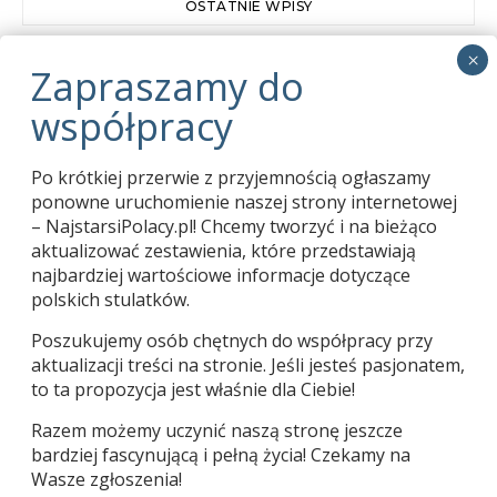
OSTATNIE WPISY
Zapraszamy do współpracy
01.03.2024
Pani Tekla Juniewicz kończy 114 lat
05.06.2020
Po krótkiej przerwie z przyjemnością ogłaszamy
Karol Bogdan 1913-2020
04.06.2020
ponowne uruchomienie naszej strony internetowej
– NajstarsiPolacy.pl! Chcemy tworzyć i na bieżąco
aktualizować zestawienia, które przedstawiają
najbardziej wartościowe informacje dotyczące
polskich stulatków.
Poszukujemy osób chętnych do współpracy przy
aktualizacji treści na stronie. Jeśli jesteś pasjonatem,
to ta propozycja jest właśnie dla Ciebie!
Razem możemy uczynić naszą stronę jeszcze
bardziej fascynującą i pełną życia! Czekamy na
Używamy ciasteczek, aby zapewnić najlepszą jakość
| Copyright © Wacław Jan Kroczek 2015-2026 |
korzystania z naszej witryny.
Wasze zgłoszenia!
Więcej informacji na temat plików ciasteczka, których