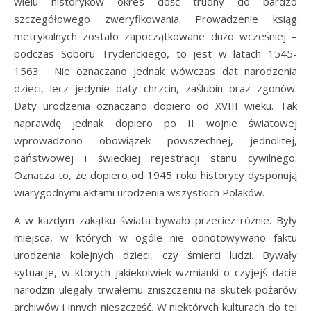
wielu historyków okres dość trudny do bardzo
szczegółowego zweryfikowania. Prowadzenie ksiąg
metrykalnych zostało zapoczątkowane dużo wcześniej –
podczas Soboru Trydenckiego, to jest w latach 1545-
1563. Nie oznaczano jednak wówczas dat narodzenia
dzieci, lecz jedynie daty chrzcin, zaślubin oraz zgonów.
Daty urodzenia oznaczano dopiero od XVIII wieku. Tak
naprawdę jednak dopiero po II wojnie światowej
wprowadzono obowiązek powszechnej, jednolitej,
państwowej i świeckiej rejestracji stanu cywilnego.
Oznacza to, że dopiero od 1945 roku historycy dysponują
wiarygodnymi aktami urodzenia wszystkich Polaków.
A w każdym zakątku świata bywało przecież różnie. Były
miejsca, w których w ogóle nie odnotowywano faktu
urodzenia kolejnych dzieci, czy śmierci ludzi. Bywały
sytuacje, w których jakiekolwiek wzmianki o czyjejś dacie
narodzin ulegały trwałemu zniszczeniu na skutek pożarów
archiwów i innych nieszczęść. W niektórych kulturach do tej