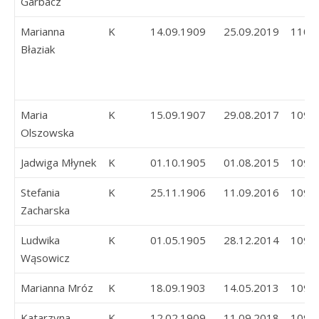
Garbacz
Marianna
K
14.09.1909
25.09.2019
110
Błaziak
Maria
K
15.09.1907
29.08.2017
109
Olszowska
Jadwiga Młynek
K
01.10.1905
01.08.2015
109
Stefania
K
25.11.1906
11.09.2016
109
Zacharska
Ludwika
K
01.05.1905
28.12.2014
109
Wąsowicz
Marianna Mróz
K
18.09.1903
14.05.2013
109
Katarzyna
K
12.02.1909
11.09.2018
109