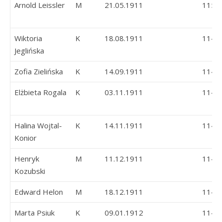
Arnold Leissler
M
21.05.1911
115
Wiktoria
K
18.08.1911
114
Jeglińska
Zofia Zielińska
K
14.09.1911
114
Elżbieta Rogala
K
03.11.1911
114
Halina Wojtal-
K
14.11.1911
114
Konior
Henryk
M
11.12.1911
114
Kozubski
Edward Helon
M
18.12.1911
114
Marta Psiuk
K
09.01.1912
114