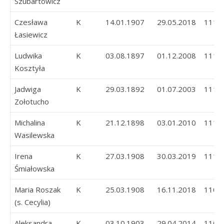
Szubartowicz
Czesława
K
14.01.1907
29.05.2018
111
Łasiewicz
Ludwika
K
03.08.1897
01.12.2008
111
Kosztyła
Jadwiga
K
29.03.1892
01.07.2003
111
Zołotucho
Michalina
K
21.12.1898
03.01.2010
111
Wasilewska
Irena
K
27.03.1908
30.03.2019
111
Śmiałowska
Maria Roszak
K
25.03.1908
16.11.2018
110
(s. Cecylia)
Aleksandra
K
03.10.1903
29.04.2014
110