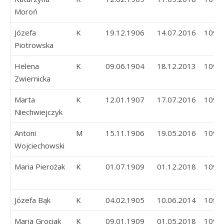
Moroń
Józefa
K
19.12.1906
14.07.2016
109
Piotrowska
Helena
K
09.06.1904
18.12.2013
109
Zwiernicka
Marta
K
12.01.1907
17.07.2016
109
Niechwiejczyk
Antoni
M
15.11.1906
19.05.2016
109
Wojciechowski
Maria Pierożak
K
01.07.1909
01.12.2018
109
Józefa Bąk
K
04.02.1905
10.06.2014
109
Maria Grociak
K
09.01.1909
01.05.2018
109