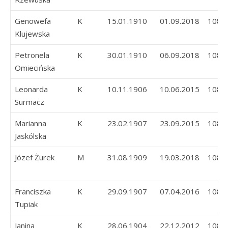
Genowefa
K
15.01.1910
01.09.2018
108
Klujewska
Petronela
K
30.01.1910
06.09.2018
108
Omiecińska
Leonarda
K
10.11.1906
10.06.2015
108
Surmacz
Marianna
K
23.02.1907
23.09.2015
108
Jaskólska
Józef Żurek
M
31.08.1909
19.03.2018
108
Franciszka
K
29.09.1907
07.04.2016
108
Tupiak
Janina
K
28.06.1904
22.12.2012
108