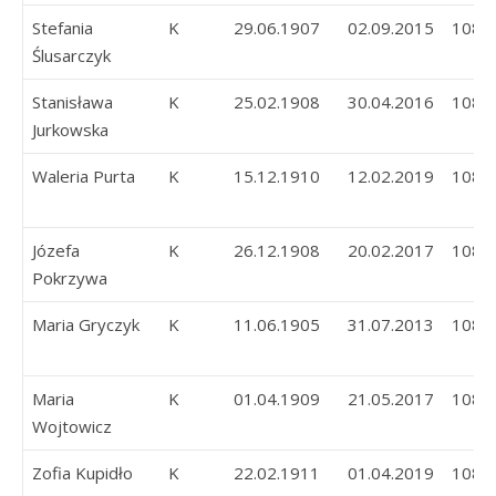
Stefania
K
29.06.1907
02.09.2015
108
Ślusarczyk
Stanisława
K
25.02.1908
30.04.2016
108
Jurkowska
Waleria Purta
K
15.12.1910
12.02.2019
108
Józefa
K
26.12.1908
20.02.2017
108
Pokrzywa
Maria Gryczyk
K
11.06.1905
31.07.2013
108
Maria
K
01.04.1909
21.05.2017
108
Wojtowicz
Zofia Kupidło
K
22.02.1911
01.04.2019
108