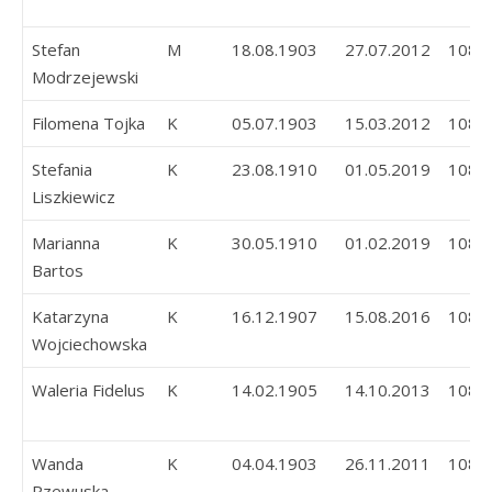
Stefan
M
18.08.1903
27.07.2012
108
Modrzejewski
Filomena Tojka
K
05.07.1903
15.03.2012
108
Stefania
K
23.08.1910
01.05.2019
108
Liszkiewicz
Marianna
K
30.05.1910
01.02.2019
108
Bartos
Katarzyna
K
16.12.1907
15.08.2016
108
Wojciechowska
Waleria Fidelus
K
14.02.1905
14.10.2013
108
Wanda
K
04.04.1903
26.11.2011
108
Rzewuska