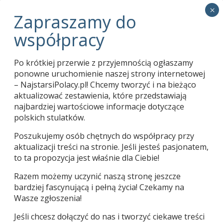
Zapraszamy do współpracy
01.03.2024
Pani Tekla Juniewicz kończy 114 lat
05.06.2020
Po krótkiej przerwie z przyjemnością ogłaszamy
Karol Bogdan 1913-2020
04.06.2020
ponowne uruchomienie naszej strony internetowej
– NajstarsiPolacy.pl! Chcemy tworzyć i na bieżąco
aktualizować zestawienia, które przedstawiają
najbardziej wartościowe informacje dotyczące
polskich stulatków.
Poszukujemy osób chętnych do współpracy przy
aktualizacji treści na stronie. Jeśli jesteś pasjonatem,
to ta propozycja jest właśnie dla Ciebie!
Razem możemy uczynić naszą stronę jeszcze
bardziej fascynującą i pełną życia! Czekamy na
Używamy ciasteczek, aby zapewnić najlepszą jakość
| Copyright © Wacław Jan Kroczek 2015-2026 |
korzystania z naszej witryny.
Wasze zgłoszenia!
Więcej informacji na temat plików ciasteczka, których
używamy, oraz możliwości ich wyłączenia znajdziesz w
Jeśli chcesz dołączyć do nas i tworzyć ciekawe treści
ustawieniach
.