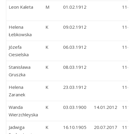
Leon Kaleta
M
01.02.1912
114
Helena
K
09.02.1912
114
Łebkowska
Józefa
K
06.03.1912
114
Ciesielska
Stanisława
K
08.03.1912
114
Gruszka
Helena
K
23.03.1912
114
Zaranek
Wanda
K
03.03.1900
14.01.2012
111
Wierzchleyska
Jadwiga
K
16.10.1905
20.07.2017
111