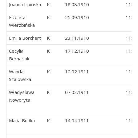
Joanna Lipińska
K
18.08.1910
115
Elżbieta
K
25.09.1910
115
Wierzbińska
Emilia Borchert
K
23.11.1910
115
Cecylia
K
17.12.1910
115
Bernaciak
Wanda
K
12.02.1911
115
Szajowska
Władysława
K
07.03.1911
115
Noworyta
Maria Budka
K
14.04.1911
115