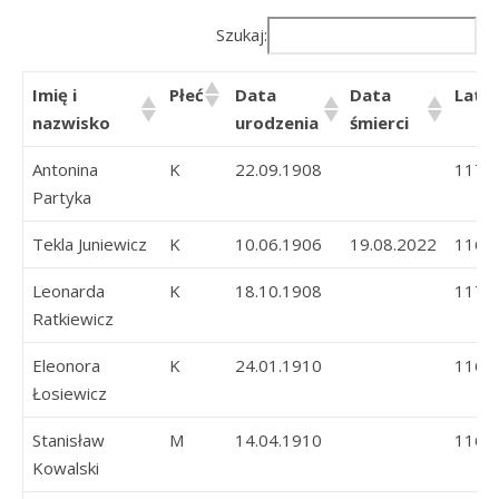
Szukaj:
Imię i
Płeć
Data
Data
Lata
nazwisko
urodzenia
śmierci
Antonina
K
22.09.1908
117
Partyka
Tekla Juniewicz
K
10.06.1906
19.08.2022
116
Leonarda
K
18.10.1908
117
Ratkiewicz
Eleonora
K
24.01.1910
116
Łosiewicz
Stanisław
M
14.04.1910
116
Kowalski