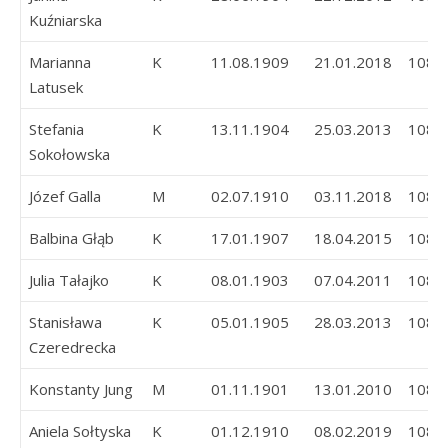
Kuźniarska
Marianna
K
11.08.1909
21.01.2018
108
Latusek
Stefania
K
13.11.1904
25.03.2013
108
Sokołowska
Józef Galla
M
02.07.1910
03.11.2018
108
Balbina Głąb
K
17.01.1907
18.04.2015
108
Julia Tałajko
K
08.01.1903
07.04.2011
108
Stanisława
K
05.01.1905
28.03.2013
108
Czeredrecka
Konstanty Jung
M
01.11.1901
13.01.2010
108
Aniela Sołtyska
K
01.12.1910
08.02.2019
108