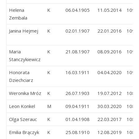
Helena
K
06.04.1905
11.05.2014
109
Zembala
Janina Hejmej
K
02.01.1907
22.01.2016
109
Maria
K
21.08.1907
08.09.2016
109
Stanczykiewicz
Honorata
K
16.03.1911
04.04.2020
109
Dziechciarz
Weronika Mróz
K
26.07.1903
19.07.2012
108
Leon Konkel
M
09.04.1911
30.03.2020
108
Olga Szerauc
K
01.04.1908
22.03.2017
108
Emilia Brączyk
K
25.08.1910
12.08.2019
108