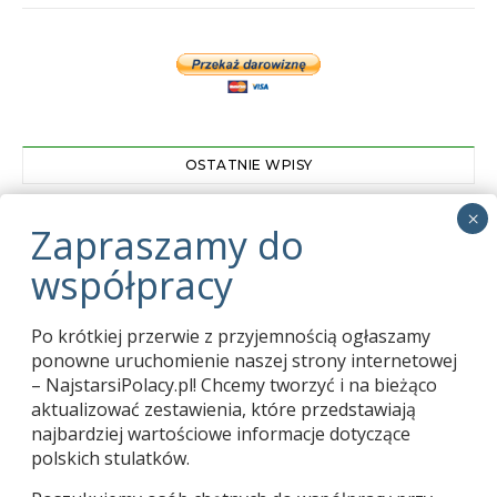
OSTATNIE WPISY
Zapraszamy do współpracy
01.03.2024
Pani Tekla Juniewicz kończy 114 lat
05.06.2020
Po krótkiej przerwie z przyjemnością ogłaszamy
Karol Bogdan 1913-2020
04.06.2020
ponowne uruchomienie naszej strony internetowej
– NajstarsiPolacy.pl! Chcemy tworzyć i na bieżąco
aktualizować zestawienia, które przedstawiają
najbardziej wartościowe informacje dotyczące
polskich stulatków.